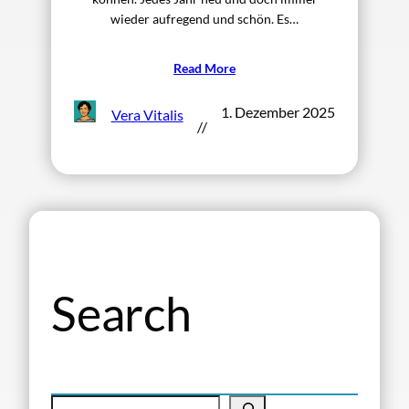
wieder aufregend und schön. Es…
Read More
1. Dezember 2025
Vera Vitalis
//
Search
S