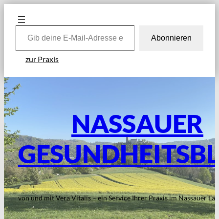
Zum
Inhalt
Gib deine E-Mail-Adresse ein …
springen
Abonnieren
zur Praxis
NASSAUER
GESUNDHEITSB
von und mit Vera Vitalis – ein Service Ihrer Praxis im Nassauer La