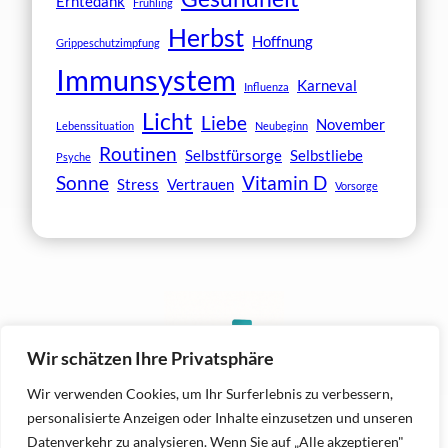
Erntedank
Frühling
Herbst
Hoffnung
Grippeschutzimpfung
Immunsystem
Karneval
Influenza
Licht
Liebe
November
Lebenssituation
Neubeginn
Routinen
Selbstfürsorge
Selbstliebe
Psyche
Sonne
Vitamin D
Stress
Vertrauen
Vorsorge
Wir schätzen Ihre Privatsphäre
Wir verwenden Cookies, um Ihr Surferlebnis zu verbessern,
personalisierte Anzeigen oder Inhalte einzusetzen und unseren
Datenverkehr zu analysieren. Wenn Sie auf „Alle akzeptieren"
Copyright © 2026. All rights reserved.