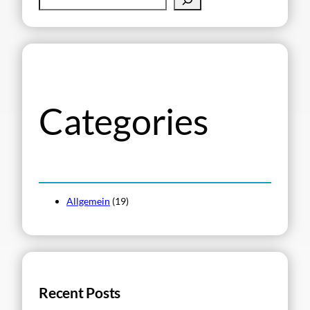
u
c
h
e
n
Categories
Allgemein
(19)
Recent Posts