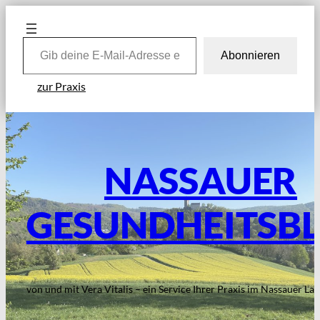
Zum
Inhalt
Gib deine E-Mail-Adresse ein …
springen
Abonnieren
zur Praxis
NASSAUER
GESUNDHEITSB
von und mit Vera Vitalis – ein Service Ihrer Praxis im Nassauer La