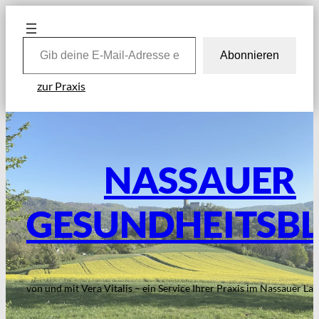
Zum
Inhalt
Gib deine E-Mail-Adresse ein …
springen
Abonnieren
zur Praxis
NASSAUER
GESUNDHEITSB
von und mit Vera Vitalis – ein Service Ihrer Praxis im Nassauer La