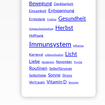
Bewegung
Dankbarkeit
Entspannung
Einsamkeit
Gesundheit
Erntedank
Frühling
Herbst
Grippeschutzimpfung
Hoffnung
Immunsystem
Influenza
Licht
Karneval
Lebenssituation
Liebe
November
Neubeginn
Psyche
Routinen
Selbstfürsorge
Sonne
Selbstliebe
Stress
Vitamin D
Vertrauen
Vorsorge