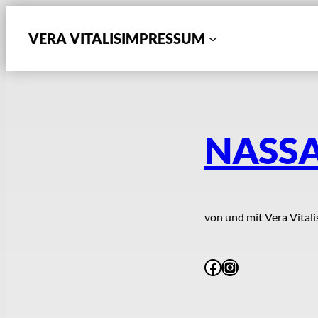
Zum
Inhalt
VERA VITALIS
IMPRESSUM
springen
NASSA
von und mit Vera Vitali
Facebook
Instagram