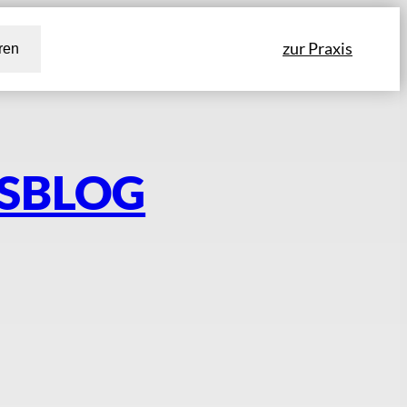
zur Praxis
ren
TSBLOG