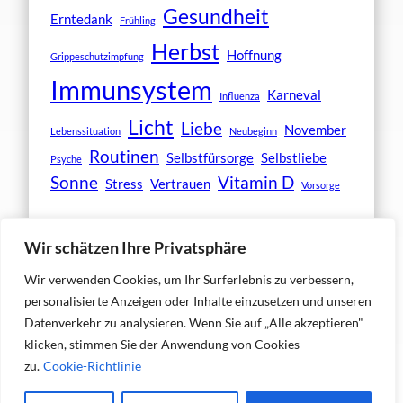
Gesundheit
Erntedank
Frühling
Herbst
Hoffnung
Grippeschutzimpfung
Immunsystem
Karneval
Influenza
Licht
Liebe
November
Lebenssituation
Neubeginn
Routinen
Selbstfürsorge
Selbstliebe
Psyche
Sonne
Vitamin D
Stress
Vertrauen
Vorsorge
Wir schätzen Ihre Privatsphäre
Wir verwenden Cookies, um Ihr Surferlebnis zu verbessern,
personalisierte Anzeigen oder Inhalte einzusetzen und unseren
Datenverkehr zu analysieren. Wenn Sie auf „Alle akzeptieren"
Copyright © 2026. All rights reserved.
klicken, stimmen Sie der Anwendung von Cookies
zu.
Cookie-Richtlinie
Facebook
Instagram