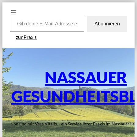
Zum
Inhalt
Gib deine E-Mail-Adresse ein …
springen
Abonnieren
zur Praxis
NASSAUER
GESUNDHEITSB
von und mit Vera Vitalis – ein Service Ihrer Praxis im Nassauer La