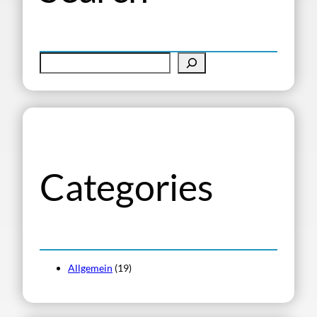
S
u
c
h
e
n
Categories
Allgemein
(19)