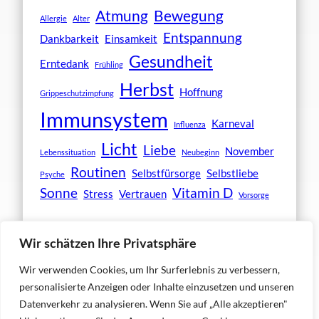
Atmung
Bewegung
Allergie
Alter
Entspannung
Dankbarkeit
Einsamkeit
Gesundheit
Erntedank
Frühling
Herbst
Hoffnung
Grippeschutzimpfung
Immunsystem
Karneval
Influenza
Licht
Liebe
November
Lebenssituation
Neubeginn
Routinen
Selbstfürsorge
Selbstliebe
Psyche
Sonne
Vitamin D
Stress
Vertrauen
Vorsorge
Wir schätzen Ihre Privatsphäre
Wir verwenden Cookies, um Ihr Surferlebnis zu verbessern,
personalisierte Anzeigen oder Inhalte einzusetzen und unseren
Datenverkehr zu analysieren. Wenn Sie auf „Alle akzeptieren"
Copyright © 2026. All rights reserved.