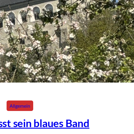
Allgemein
sst sein blaues Band