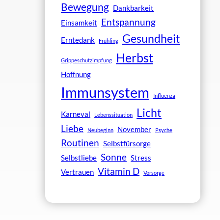
Bewegung
Dankbarkeit
Entspannung
Einsamkeit
Gesundheit
Erntedank
Frühling
Herbst
Grippeschutzimpfung
Hoffnung
Immunsystem
Influenza
Licht
Karneval
Lebenssituation
Liebe
November
Neubeginn
Psyche
Routinen
Selbstfürsorge
Sonne
Selbstliebe
Stress
Vitamin D
Vertrauen
Vorsorge