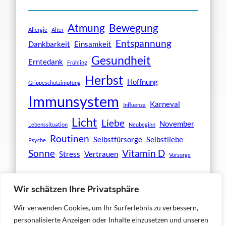
Atmung
Bewegung
Allergie
Alter
Entspannung
Dankbarkeit
Einsamkeit
Gesundheit
Erntedank
Frühling
Herbst
Hoffnung
Grippeschutzimpfung
Immunsystem
Karneval
Influenza
Licht
Liebe
November
Lebenssituation
Neubeginn
Routinen
Selbstfürsorge
Selbstliebe
Psyche
Sonne
Vitamin D
Stress
Vertrauen
Vorsorge
Wir schätzen Ihre Privatsphäre
Wir verwenden Cookies, um Ihr Surferlebnis zu verbessern,
personalisierte Anzeigen oder Inhalte einzusetzen und unseren